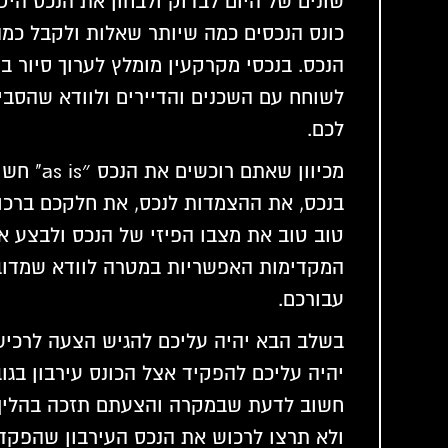
שונים של היום לבדוק ולבחון את הנכס היט
כונס הנכסים כמה שיותר שאלות ולקבל כמ
הנכס. בנכסי מקרקעין מומלץ לערוך סיור בס
לשוחח עם השכנים והדיירים ולוודא שהסבי
לכם.
מכיוון שאתם 
בנכס, את ההצמדות לנכס, את חלקכם ברכו
טוב טוב את מצבו הפיזי של הנכס ולבצע א
המקדימות האפשריות במטרה לוודא שמדו
עבורכם.
בשלב הבא יהיה עליכם להגיש הצעה לרכיש
חשוב לדעת שבמקרה והצעתם תזכה בהליך
ולא תרצו לרכוש את הנכס העירבון שהפקדת