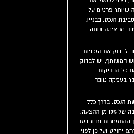
ב, רצוי לשאול את
ה שיותר פרטים על
ביבת הנכס, בבניין,
בה מתאימה ונוחה
רוכשים את הנכס ״as is" חשוב לבדוק את הזכויות
ש המשותף, יש לבדוק
ת כל הבדיקות
בר בעסקה טובה
ת הנכס. בדרך כלל
יהיה עליכם להפקיד אצל הכונס עירבון בגובה של 10% מן ההצעה.
 ההתמחרות ותתחרטו
ם יחולט ועל כן לפני