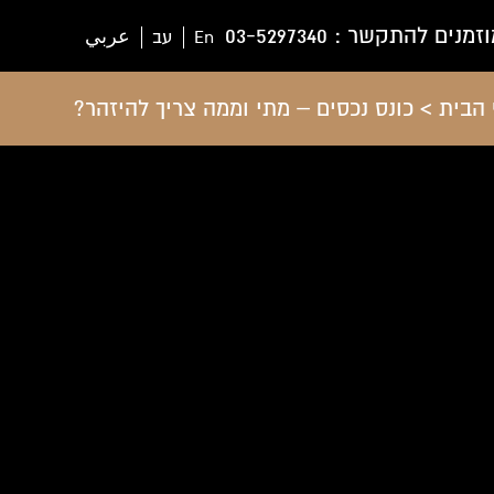
וזמנים להתקשר :
03-5297340
En
עב
عربي
הבית
>
כונס נכסים – מתי וממה צריך להיזהר?