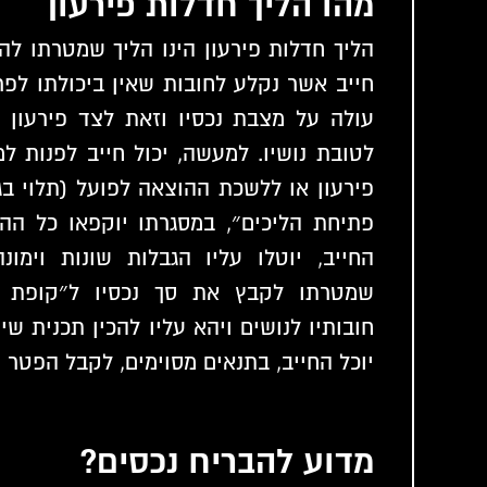
מהו הליך חדלות פירעון
הליך חדלות פירעון הינו הליך שמטרתו לה
חייב אשר נקלע לחובות שאין ביכולתו לפר
עולה על מצבת נכסיו וזאת לצד פירעון 
לטובת נושיו. למעשה, יכול חייב לפנות ל
פירעון או ללשכת ההוצאה לפועל (תלוי בג
פתיחת הליכים״, במסגרתו יוקפאו כל הה
החייב, יוטלו עליו הגבלות שונות וימו
שמטרתו לקבץ את סך נכסיו ל״קופת נש
חובותיו לנושים ויהא עליו להכין תכנית ש
יוכל החייב, בתנאים מסוימים, לקבל הפטר מ
מדוע להבריח נכסים?