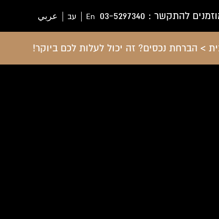
וזמנים להתקשר :
03-5297340
En
עב
عربي
ית
>
הברחת נכסים? זה יכול לעלות לכם ביוקר!