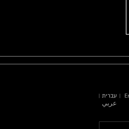
E
עברית
عربي