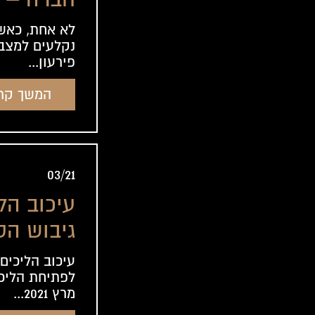
בעיות מו
לא אחת, כאש
נקלעים למצב
המיסים
פירעון...
המשך קר
03/21
עיכוב הל
גיבוש הס
הוראת ש
עיכוב הליכים
לפתיחת הליכ
מרץ 2021...