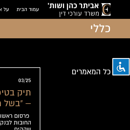
עמוד הבית
על א
כללי
כל המאמרים
03/25
תיק בטיפ
– "בשל ת
במלחמה 
פרסום ראשון
החובות לבנק
הנפשי: ב
שהקים...