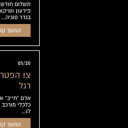
תשלום חודשי
פירעון ושיקום
בגדר סוגיה...
המשך קר
05/20
צו הפטר
רגל
אדם "חייב" א
כלכלי מורכב 
לו...
המשך קר