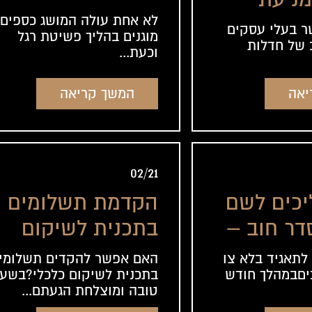
לא אחת עולה המושג כספים
ל רשות
ר בעלי עסקים
מוגנים בהליך פשיטת רגל
 של חדלות
וכעת...
המשך קריאה
יאה
02/21
יכים לשם
הקדמת תשלומים
דר חוב –
בתכנית לשיקום
עה
כלכלי
 לתאגיד בלא צו
האם אפשר להקדים תשלומי
יםבמהלך חודש
בתכנית לשיקום כלכלי?בשע
טובה ומוצלחת הגעתם...