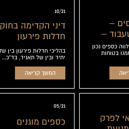
10/21
סים –
דיני הקדימה בחוק
עבוד –
חדלות פירעון
ב
ושיקום כלכלי,
ווה כספים נכון
בהליכי חדלות פירעון בין של
מנו בטוחות
תשע"ח-2018
יחיד ובין של תאגיד, בד"כ...
המשך קריאה
יאה
05/21
י לפרק
כספים מוגנים
מניעת