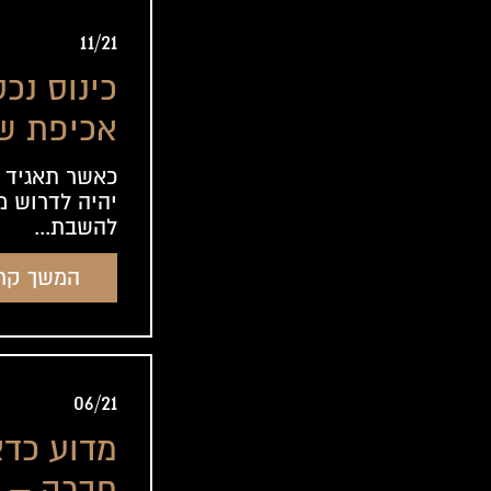
11/21
כינוס נכ
אכיפת ש
איגרת חו
כאשר תאגיד ל
יהיה לדרוש מ
להשבת...
המשך קר
06/21
מדוע כדא
חברה – 