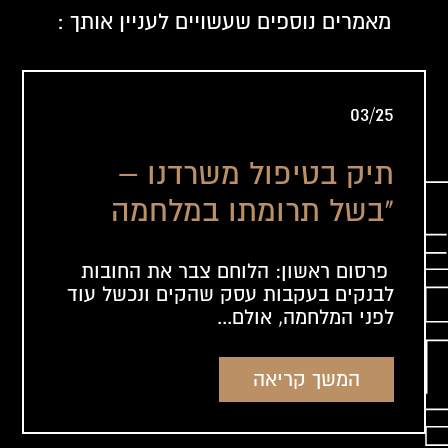
מאמרים נוספים שעשויים לעניין אותך :
03/25
תיק בטיפול משרדנו –
"בשל תרומתו במלחמה
ומצבו הנפשי: ביהמ"ש
פרסום ראשון: הלוחם צבר את החובות
מחק ללוחם חוב של 2
לבנקים בעקבות עסק שהקים ונכשל עוד
מיליון שקל"
לפני המלחמה, אולם...
המשך קריאה