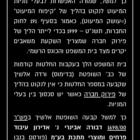
כך למשל, שמורה האפשרות לבעלי מניות
המיעוט לנקוט בהליך של "קיפוח המיעוט"
(=עושק המיעוט), כאמור בסעיף 191 לחוק
החברות, תשנ"ט – 1999 בכדי לייתר הליך של
פירוק חברה שמצריך השקעת משאבים
יקרים מצד בית המשפט והכונס הרשמי.
בית המשפט הלך בעקבות החלטות קודמות
של כב' השופטת (בדימוס) ורדה אלשיך
שקבעה במספר החלטות כי אין לנקוט בהליך
של
פירוק חברה
כאשר יש סכסוך בין בעלי
המניות.
כך למשל קבעה השופטת אלשיך ב
פש"ר
1698/00
דבורה אבינרי נ' אדירון עיבוד
פרחים ומוצרי מתכת בע"מ
(פורסם בנבו