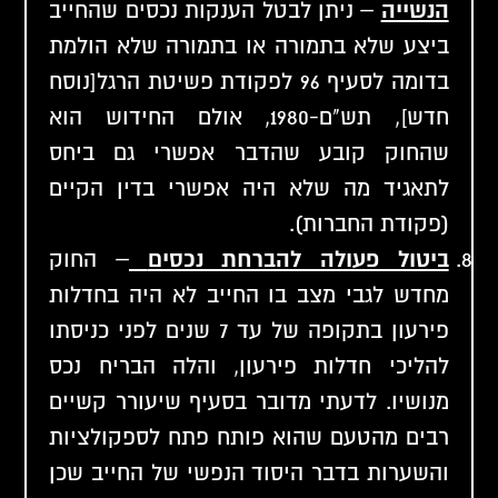
הנשייה
– ניתן לבטל הענקות נכסים שהחייב
ביצע שלא בתמורה או בתמורה שלא הולמת
בדומה לסעיף 96 לפקודת פשיטת הרגל[נוסח
חדש], תש"ם-1980, אולם החידוש הוא
שהחוק קובע שהדבר אפשרי גם ביחס
לתאגיד מה שלא היה אפשרי בדין הקיים
(פקודת החברות).
ביטול פעולה להברחת נכסים
– החוק
מחדש לגבי מצב בו החייב לא היה בחדלות
פירעון בתקופה של עד 7 שנים לפני כניסתו
להליכי חדלות פירעון, והלה הבריח נכס
מנושיו. לדעתי מדובר בסעיף שיעורר קשיים
רבים מהטעם שהוא פותח פתח לספקולציות
והשערות בדבר היסוד הנפשי של החייב שכן